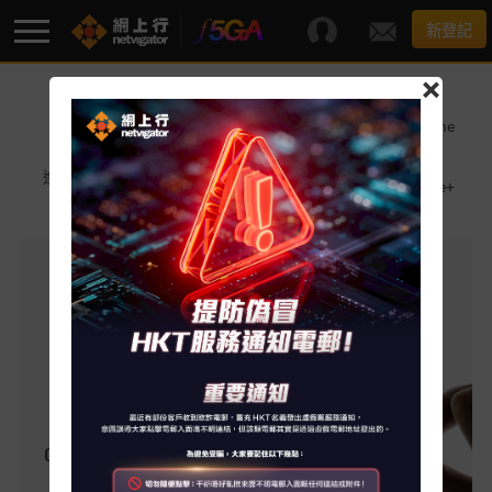
新登記
×
F5G-A 超級寬頻
進一步了解
iPhone 17 系列立
進一步了解 iPhone
|
|
iphone 17e
即預訂
17 pro
進一步了解 iPhone
進一步了解 iPhone
|
|
AppleCare+
最新優惠
Air
17
寬頻服務
額外服務
服務支援