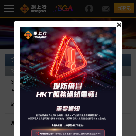
新登記
×
一般服務收費
F5G-A 超級寬頻
最新優惠
寬頻客戶服務 (上門服務)
項目
每次收費
寬頻服務
安裝費用 / 安裝服務費用 - 視乎安裝地
由 HK$680
1
起
址(備註)
額外服務
由 HK$680
1
啟動服務費用 - 視乎安裝地址(備註)
起
服務支援
由 HK$680
搬遷費用 - 視乎客戶的新地址
起