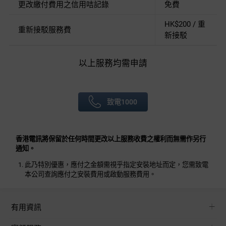
更改繳付費用之信用咭記錄
免費
HK$200 / 重
重新接駁服務費
新接駁
以上服務均需申請
致電1000
香港電訊將保留於任何時間更改以上服務收費之權利而無需作另行
通知。
此乃特別優惠，應付之金額需視乎指定安裝地址而定，您需致電
本公司查詢應付之安裝費用或啟動服務費用。
有用資訊