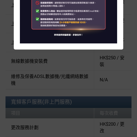
HK$200 / 檢
上門檢查
查
關於我們
HK$430 / 安
上門接駁ADSL數據機
裝
客戶資訊
HK$300 / 上
上門收回器材
聯絡我們
門
HK$250 / 安
客戶服務中心地址
無線數據機安裝費
裝
My HKT
維修及保養ADSL數據機/光纖網絡數據
N/A
機
English
寬頻客戶服務(非上門服務)
項目
每次收費
HK$200 / 更
更改服務計劃
改